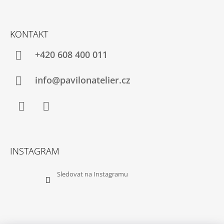
A
Z
J
Á
KONTAKT
Í
P
T
A
+420 608 400 011
?
T
Í
info@pavilonatelier.cz
HLEDAT
Facebook
Instagram
INSTAGRAM
D
O
Sledovat na Instagramu
P
O
R
U
Č
U